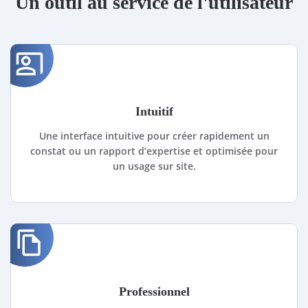
Un outil au service de l'utilisateur
co_present
Intuitif
Une interface intuitive pour créer rapidement un
constat ou un rapport d’expertise et optimisée pour
un usage sur site.
file_copy
Professionnel