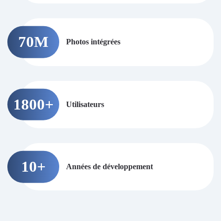
70
M
Photos intégrées
1800
+
Utilisateurs
10
+
Années de développement