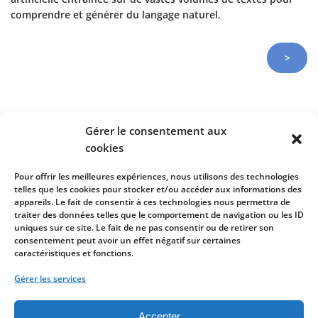
comprendre et générer du langage naturel.
>
Gérer le consentement aux
cookies
Pour offrir les meilleures expériences, nous utilisons des technologies
telles que les cookies pour stocker et/ou accéder aux informations des
appareils. Le fait de consentir à ces technologies nous permettra de
ONATYS SOFTWARE France - 14 avenue de l'Europe - 77144
traiter des données telles que le comportement de navigation ou les ID
Montévrain - FRANCE -
+33 6 44 60 10 64
uniques sur ce site. Le fait de ne pas consentir ou de retirer son
consentement peut avoir un effet négatif sur certaines
caractéristiques et fonctions.
Gérer les services
Groupe Onatys Québec - 5240-B St-Denis - Montréal Québec
H2J 2M2 - CANADA -
(450) 234-0148
Accepter