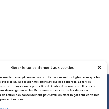
Gérer le consentement aux cookies
les meilleures expériences, nous utilisons des technologies telles que les
r stocker et/ou accéder aux informations des appareils. Le fait de
 ces technologies nous permettra de traiter des données telles que le
t de navigation ou les ID uniques sur ce site. Le fait de ne pas
oupe Onatys Québec - 5240-B St-Denis -
u de retirer son consentement peut avoir un effet négatif sur certaines
ntréal Québec H2J 2M2 - CANADA -
(450) 234-
ques et fonctions.
48
rvices