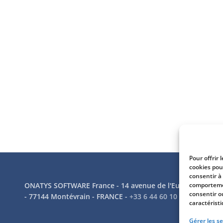
Pour offrir 
cookies pou
consentir à
comportemen
ONATYS SOFTWARE France - 14 avenue de l'Europe
Gr
consentir o
- 77144 Montévrain - FRANCE -
+33 6 44 60 10 64
Mo
caractéristi
01
Gérer les se