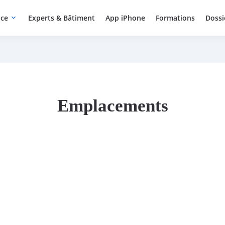
ice
Experts & Bâtiment
App iPhone
Formations
Dossi
expand_more
Emplacements