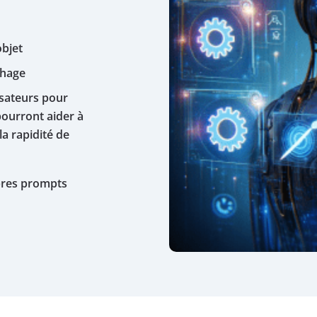
objet
chage
isateurs pour
 pourront aider à
la rapidité de
opres prompts